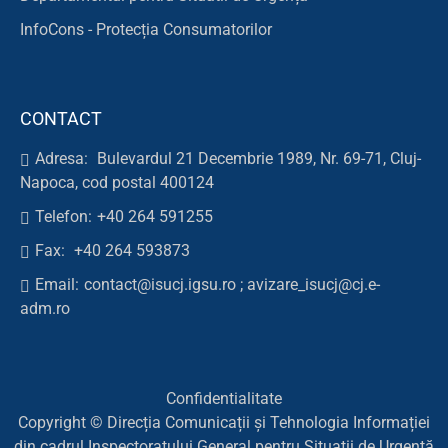
InfoCons - Protecția Consumatorilor
CONTACT
Adresa:
Bulevardul 21 Decembrie 1989, Nr. 69-71, Cluj-
Napoca, cod postal 400124
Telefon:
+40 264 591255
Fax:
+40 264 593873
Email:
contact@isucj.igsu.ro ; avizare_isucj@cj.e-
adm.ro
Confidentialitate
Copyright © Direcția Comunicații și Tehnologia Informației
din cadrul Inspectoratului General pentru Situații de Urgență