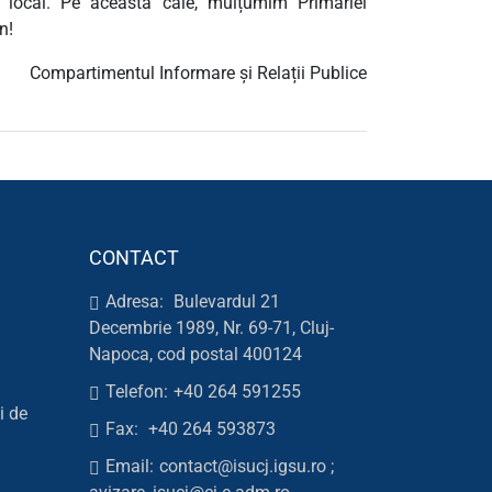
l local. Pe această cale, mulțumim Primăriei
n!
Compartimentul Informare și Relații Publice
CONTACT
Adresa:
Bulevardul 21
Decembrie 1989, Nr. 69-71, Cluj-
Napoca, cod postal 400124
Telefon:
+40 264 591255
i de
Fax:
+40 264 593873
Email:
contact@isucj.igsu.ro ;