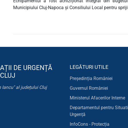
Echipamentul a fost achiziționat integral din bugetu
Municipiului Cluj-Napoca și Consiliului Local pentru spriji
AȚII DE URGENȚĂ
LEGĂTURI UTILE
 CLUJ
Președinția României
 Iancu" al județului Cluj
Guvernul României
Ministerul Afacerilor Interne
Departamentul pentru Situati
Urgență
InfoCons - Protecția