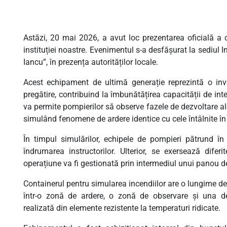
Astăzi, 20 mai 2026, a avut loc prezentarea oficială a c
instituției noastre. Evenimentul s-a desfășurat la sediul 
Iancu”, în prezența autorităților locale.
Acest echipament de ultimă generație reprezintă o inve
pregătire, contribuind la îmbunătățirea capacității de int
va permite pompierilor să observe fazele de dezvoltare ale 
simulând fenomene de ardere identice cu cele întâlnite în c
În timpul simulărilor, echipele de pompieri pătrund în 
îndrumarea instructorilor. Ulterior, se exersează diferit
operațiune va fi gestionată prin intermediul unui panou d
Containerul pentru simularea incendiilor are o lungime de 1
într-o zonă de ardere, o zonă de observare și una de
realizată din elemente rezistente la temperaturi ridicate.