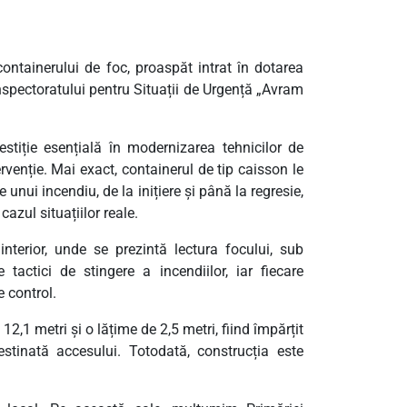
ontainerului de foc, proaspăt intrat în dotarea
Inspectoratului pentru Situații de Urgență „Avram
stiție esențială în modernizarea tehnicilor de
ervenție. Mai exact, containerul de tip caisson le
unui incendiu, de la inițiere și până la regresie,
azul situațiilor reale.
interior, unde se prezintă lectura focului, sub
e tactici de stingere a incendiilor, iar fiecare
e control.
2,1 metri și o lățime de 2,5 metri, fiind împărțit
stinată accesului. Totodată, construcția este