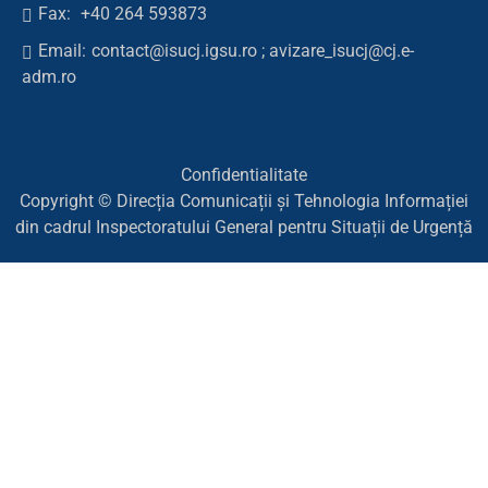
Fax:
+40 264 593873
Email:
contact@isucj.igsu.ro ; avizare_isucj@cj.e-
adm.ro
Confidentialitate
Copyright © Direcția Comunicații și Tehnologia Informației
din cadrul Inspectoratului General pentru Situații de Urgență