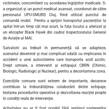
victimelor, concomitent cu acordarea îngrijirilor medicale. S-
a organizat și un punct medical avansat, coordonat de către
personalul UPU-SMURD Cluj, fiind utilizat punctul de
comandă mobil. Pentru a sprijini transportul pacienților la
spital într-un timp cât mai scurt, la fața locului a aterizat și
un elicopter Black Hawk din cadrul Inspectoratului General
de Aviație al MAI.
Salvatorii au trebuit în permanență să se adapteze,
scenariul devenind și mai complicat odată cu implicarea în
accident a unei autocisterne care transporta acid azotic.
Drept urmare, a intervenit și echipajul CBRN (Chimic,
Biologic, Radiologic și Nuclear), pentru a decontamina zona.
Exercițiile comune sunt extrem de importante, deoarece
contribuie la îmbunătățirea colaborării dintre echipaje,
testarea procedurilor operative și dezvoltarea reacției propte
în condiții reale de intervenție.
Activitatea nu ar fi fost posibil fără sprijinul partenerilor